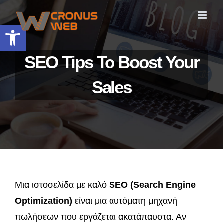
Skip
to
Ανοίξτε τη γραμμή εργαλείων
content
SEO Tips To Boost Your
Sales
Μια ιστοσελίδα με καλό
SEO (Search Engine
Optimization)
είναι μια αυτόματη μηχανή
πωλήσεων που εργάζεται ακατάπαυστα. Αν