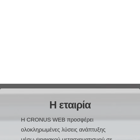
Η εταιρία
Η CRONUS WEB προσφέρει
ολοκληρωμένες λύσεις ανάπτυξης
μέσω ψηφιακού μετασχηματισμού σε