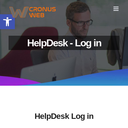
Skip
to
Ανοίξτε τη γραμμή εργαλείων
content
HelpDesk - Log in
HelpDesk Log in